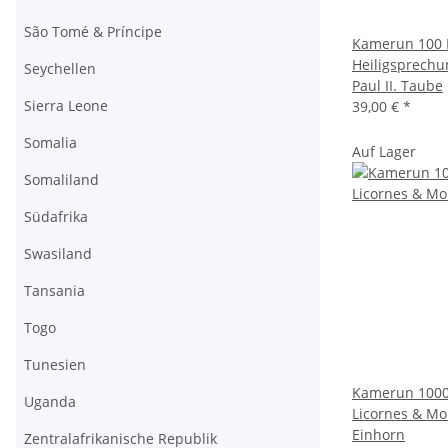
São Tomé & Príncipe
Kamerun 100 
Heiligsprechu
Seychellen
Paul II. Taube
Sierra Leone
39,00 €
*
Somalia
Auf Lager
Somaliland
Südafrika
Swasiland
Tansania
Togo
Tunesien
Kamerun 1000
Uganda
Licornes & Mo
Einhorn
Zentralafrikanische Republik