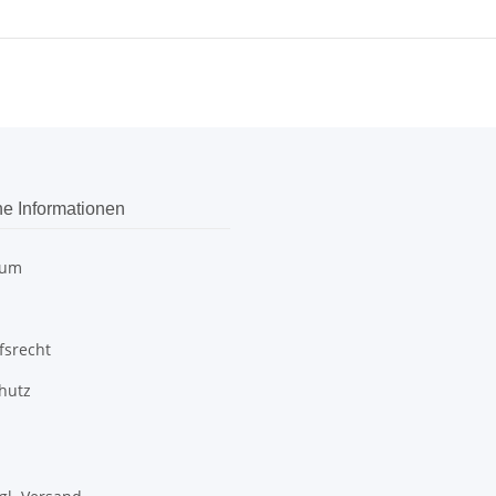
he Informationen
sum
fsrecht
hutz