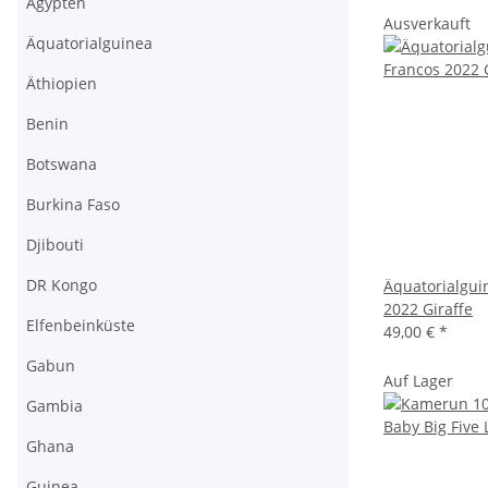
Ägypten
Ausverkauft
Äquatorialguinea
Äthiopien
Benin
Botswana
Burkina Faso
Djibouti
DR Kongo
Äquatorialgui
2022 Giraffe
Elfenbeinküste
49,00 €
*
Gabun
Auf Lager
Gambia
Ghana
Guinea