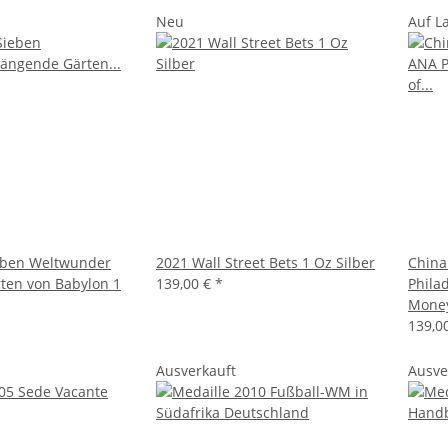
Neu
Auf L
ieben Weltwunder
2021 Wall Street Bets 1 Oz Silber
China
ten von Babylon 1
139,00 €
*
Philad
Mone
139,0
Ausverkauft
Ausve