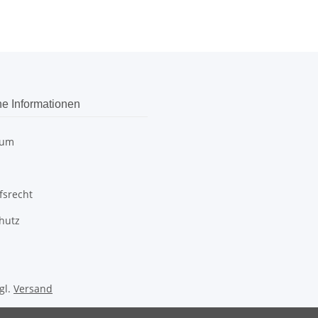
he Informationen
sum
fsrecht
hutz
gl.
Versand