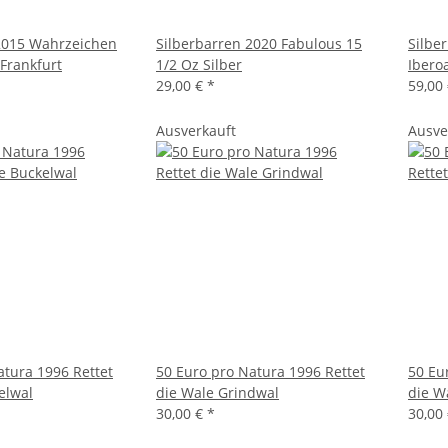
2015 Wahrzeichen
Silberbarren 2020 Fabulous 15
Silbe
 Frankfurt
1/2 Oz Silber
Ibero
29,00 €
*
59,00
Ausverkauft
Ausve
atura 1996 Rettet
50 Euro pro Natura 1996 Rettet
50 Eu
elwal
die Wale Grindwal
die W
30,00 €
*
30,00