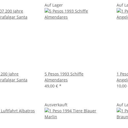
Auf Lager
Auf L
 200 Jahre
5 Pesos 1993 Schiffe
1 Pes
rafalgar Santa
Almendares
Angel
49,00 €
*
10,00
Ausverkauft
Auf L