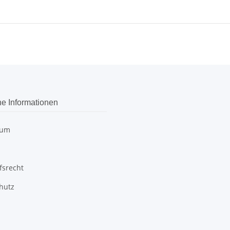
he Informationen
sum
fsrecht
hutz